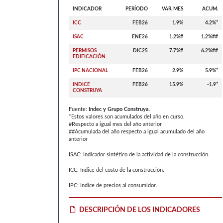
INDICADOR
PERÍODO
VAR. MES
ACUM.
ICC
FEB26
1.9%
4.2%*
ISAC
ENE26
1.2%#
1.2%##
PERMISOS
DIC25
7.7%#
6.2%##
EDIFICACIÓN
IPC NACIONAL
FEB26
2.9%
5.9%*
INDICE
FEB26
15.9%
-1.9*
CONSTRUYA
Fuente:
Indec y Grupo Construya
.
*Estos valores son acumulados del año en curso.
#Respecto a igual mes del año anterior
##Acumulada del año respecto a igual acumulado del año
anterior
ISAC: Indicador sintético de la actividad de la construcción.
ICC: Indice del costo de la construcción.
IPC: Indice de precios al consumidor.
DESCRIPCIÓN DE LOS INDICADORES