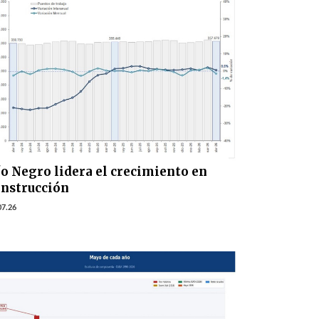
o Negro lidera el crecimiento en
onstrucción
07.26