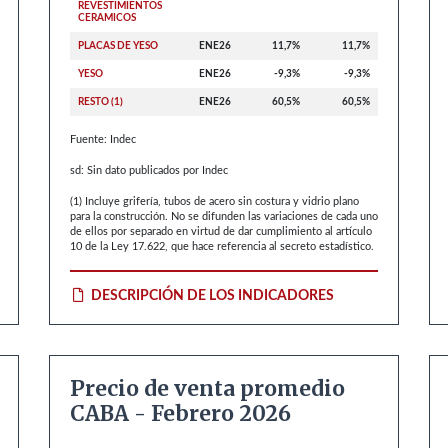
REVESTIMIENTOS
CERAMICOS
PLACAS DE YESO
ENE26
11,7%
11,7%
YESO
ENE26
-9,3%
-9,3%
RESTO (1)
ENE26
60,5%
60,5%
Fuente: Indec
sd: Sin dato publicados por Indec
(1) Incluye grifería, tubos de acero sin costura y vidrio plano
para la construcción. No se difunden las variaciones de cada uno
de ellos por separado en virtud de dar cumplimiento al artículo
10 de la Ley 17.622, que hace referencia al secreto estadístico.
DESCRIPCIÓN DE LOS INDICADORES
Precio de venta promedio
CABA - Febrero 2026