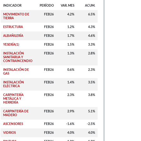
INDICADOR
PERÍODO
VAR. MES
ACUM.
MOVIMIENTO DE
FEB26
4.2%
6.5%
TIERRA
ESTRUCTURA
FEB26
1.2%
4.3%
ALBAÑILERÍA
FEB26
1.7%
4.6%
YESERÍA(1)
FEB26
1.5%
3.3%
INSTALACIÓN
FEB26
1.3%
2.8%
SANITARUA Y
CONTRAINCENDIO
INSTALACIÓN DE
FEB26
0.6%
2.3%
GAS
INSTALACIÓN
FEB26
1.4%
3.5%
ELÉCTRICA
CARPINTERÍA
FEB26
2.3%
3.8%
METÁLICA Y
HERRERÍA
CARPINTERÍA DE
FEB26
2.9%
5.1%
MADERO
ASCENSORES
FEB26
-1.6%
-2.5%
VIDRIOS
FEB26
4.0%
4.0%