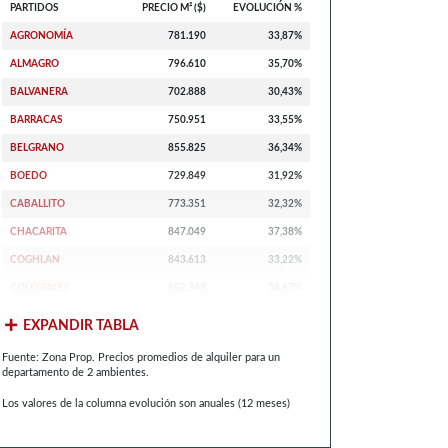
PARTIDOS
PRECIO M² ($)
EVOLUCIÓN %
AGRONOMÍA
781.190
33,87%
ALMAGRO
796.610
35,70%
BALVANERA
702.888
30,43%
BARRACAS
750.951
33,55%
BELGRANO
855.825
36,34%
BOEDO
729.849
31,92%
CABALLITO
773.351
32,32%
CHACARITA
847.049
37,38%
COGHLAN
843.613
33,22%
COLEGIALES
852.348
38,67%
EXPANDIR TABLA
Fuente: Zona Prop. Precios promedios de alquiler para un
departamento de 2 ambientes.
Los valores de la columna evolución son anuales (12 meses)