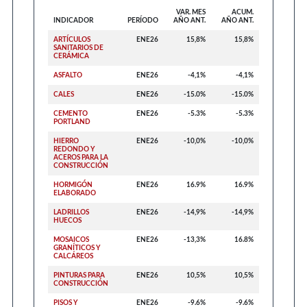
VAR. MES
ACUM.
INDICADOR
PERÍODO
AÑO ANT.
AÑO ANT.
ARTÍCULOS
ENE26
15,8%
15,8%
SANITARIOS DE
CERÁMICA
ASFALTO
ENE26
-4,1%
-4,1%
CALES
ENE26
-15.0%
-15.0%
CEMENTO
ENE26
-5.3%
-5.3%
PORTLAND
HIERRO
ENE26
-10,0%
-10,0%
REDONDO Y
ACEROS PARA LA
CONSTRUCCIÓN
HORMIGÓN
ENE26
16.9%
16.9%
ELABORADO
LADRILLOS
ENE26
-14,9%
-14,9%
HUECOS
MOSAICOS
ENE26
-13,3%
16.8%
GRANÍTICOS Y
CALCÁREOS
PINTURAS PARA
ENE26
10,5%
10,5%
CONSTRUCCIÓN
PISOS Y
ENE26
-9.6%
-9.6%