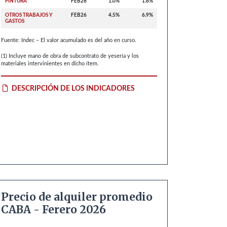
PINTURA
FEB26
1.0%
1.8%
OTROS TRABAJOS Y
FEB26
4.5%
6.9%
GASTOS
Fuente: Indec – El valor acumulado es del año en curso.
(1) Incluye mano de obra de subcontrato de yesería y los
materiales intervinientes en dicho ítem.
DESCRIPCIÓN DE LOS INDICADORES
Precio de alquiler promedio
CABA - Ferero 2026