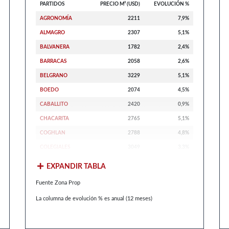
PARTIDOS
PRECIO M² (USD)
EVOLUCIÓN %
AGRONOMÍA
2211
7,9%
ALMAGRO
2307
5,1%
BALVANERA
1782
2,4%
BARRACAS
2058
2,6%
BELGRANO
3229
5,1%
BOEDO
2074
4,5%
CABALLITO
2420
0,9%
CHACARITA
2765
5,1%
COGHLAN
2788
4,8%
COLEGIALES
3049
3,3%
EXPANDIR TABLA
Fuente Zona Prop
La columna de evolución % es anual (12 meses)