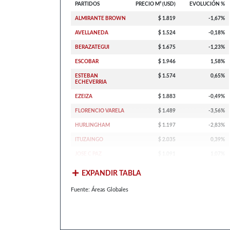
PARTIDOS
PRECIO M² (USD)
EVOLUCIÓN %
ALMIRANTE BROWN
$ 1.819
-1,67%
AVELLANEDA
$ 1.524
-0,18%
BERAZATEGUI
$ 1.675
-1,23%
ESCOBAR
$ 1.946
1,58%
ESTEBAN
$ 1.574
0,65%
ECHEVERRIA
EZEIZA
$ 1.883
-0,49%
FLORENCIO VARELA
$ 1.489
-3,56%
HURLINGHAM
$ 1.197
-2,83%
ITUZAINGO
$ 2.035
0,39%
JOSE C PAZ
$ 1.091
1,07%
EXPANDIR TABLA
Fuente: Áreas Globales