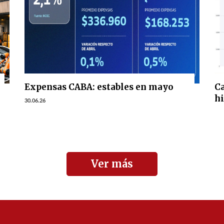
Expensas CABA: estables en mayo
Ca
h
30.06.26
Ver más