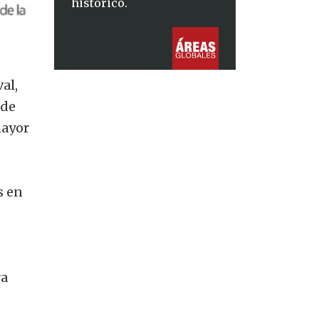
histórico.
al,
 de
mayor
s en
ra