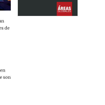
can
es de
 en
le son