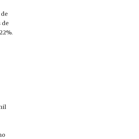
 de
s de
 22%.
mil
mo