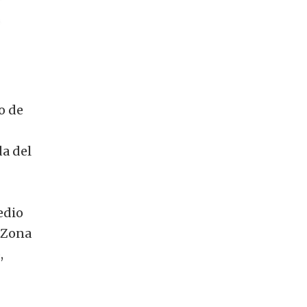
o de
da del
edio
 (Zona
,