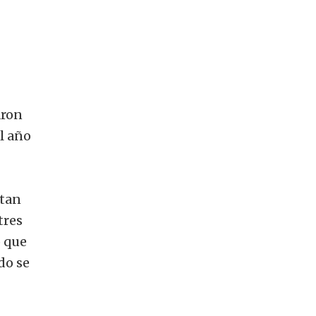
aron
l año
ntan
tres
o que
do se