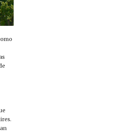
 como
as
de
ue
ires.
can