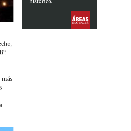
histórico.
echo,
í”.
e más
s
a