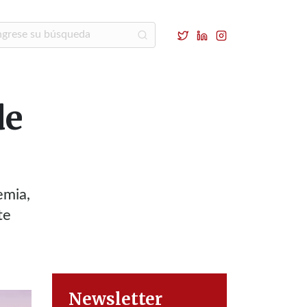
de
emia,
te
Newsletter