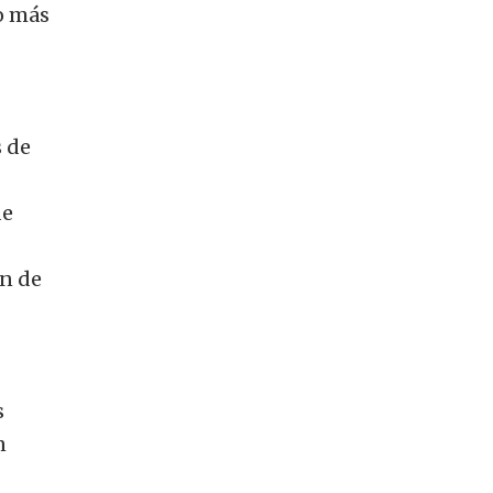
jo más
 de
de
ón de
s
n