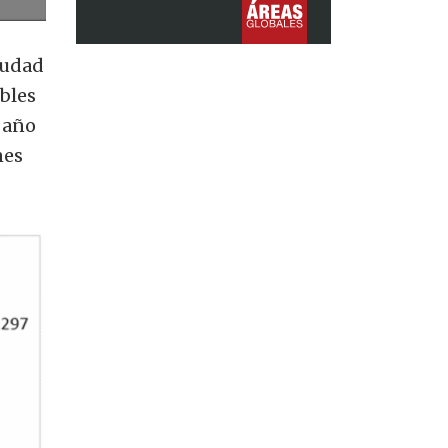
iudad
bles
 año
nes