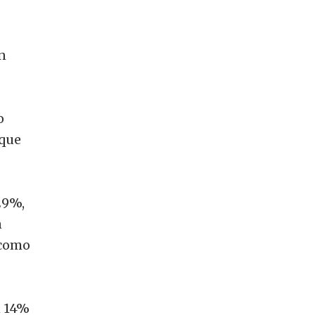
en
o
 que
29%,
n
 como
 14%