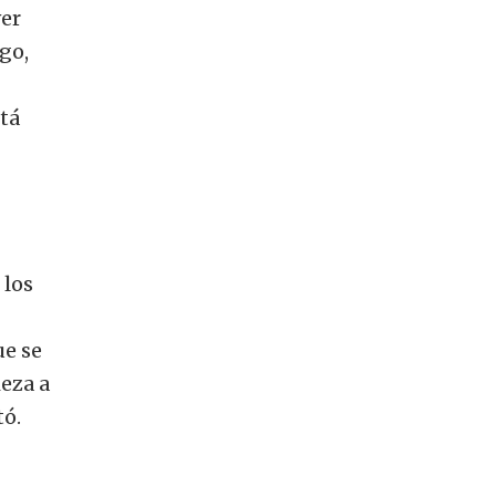
er
go,
tá
 los
ue se
ieza a
tó.