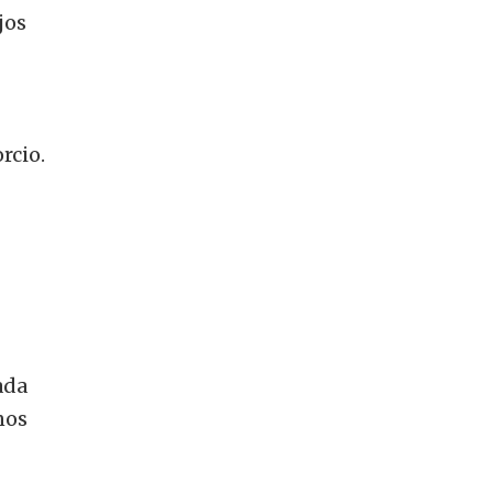
jos
rcio.
ada
nos