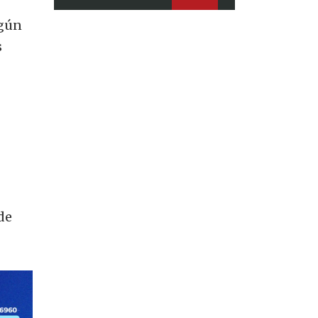
egún
s
de