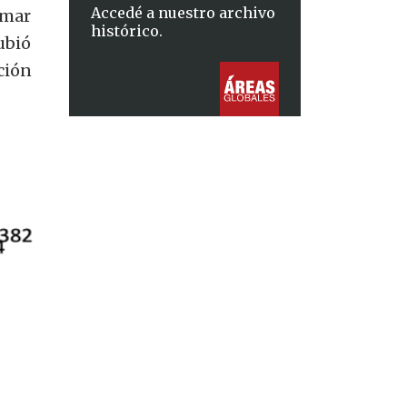
Accedé a nuestro archivo
umar
histórico.
ubió
ción