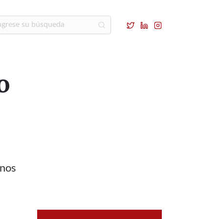
o
enos