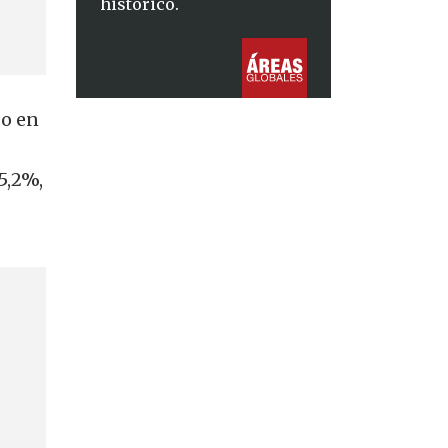
histórico.
do en
5,2%,