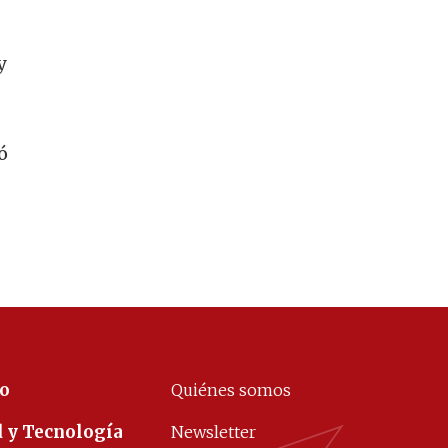
y
ó
co
Quiénes somos
d y Tecnología
Newsletter