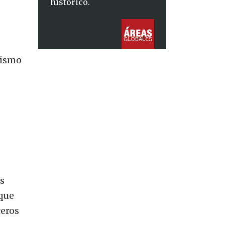
histórico.
mismo
os
 que
ceros