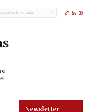
as
tre
el
Newsletter