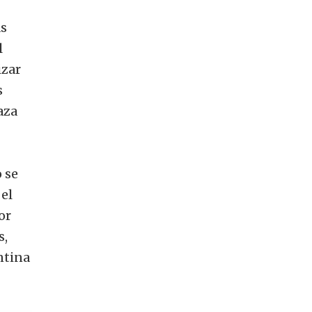
s
l
izar
s
aza
 se
el
or
s,
ntina