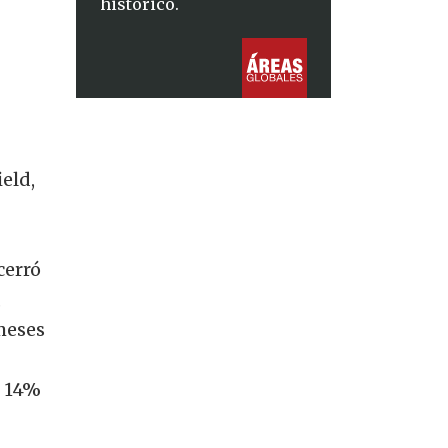
histórico.
eld,
cerró
,
meses
n 14%