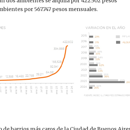
n dos ambientes se alquila por 422.502 pesos
mbientes por 567.747 pesos mensuales.
 de barrios más caros de la Ciudad de Buenos Aire