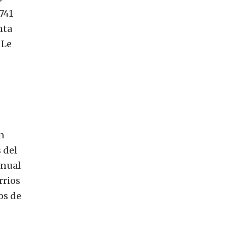
741
nta
 Le
n
 del
anual
rrios
os de