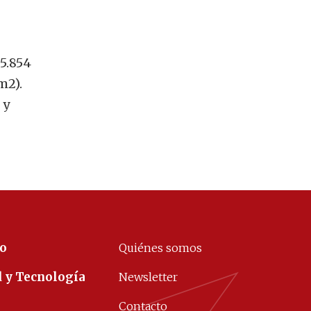
 5.854
m2).
 y
co
Quiénes somos
d y Tecnología
Newsletter
Contacto