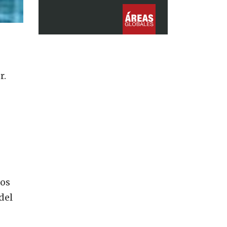
r.
los
del