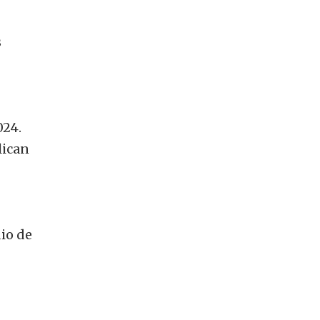
s
024.
lican
io de