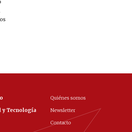
o
a
nos
co
Quiénes somos
d y Tecnología
Newsletter
Contacto