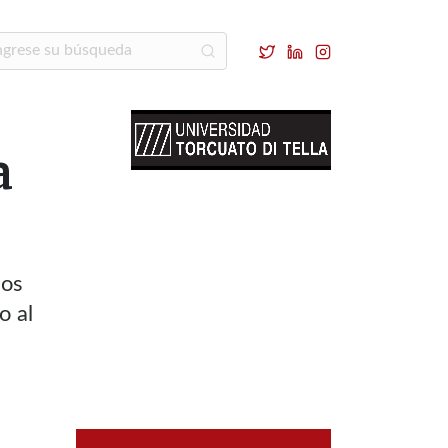
a
dos
o al