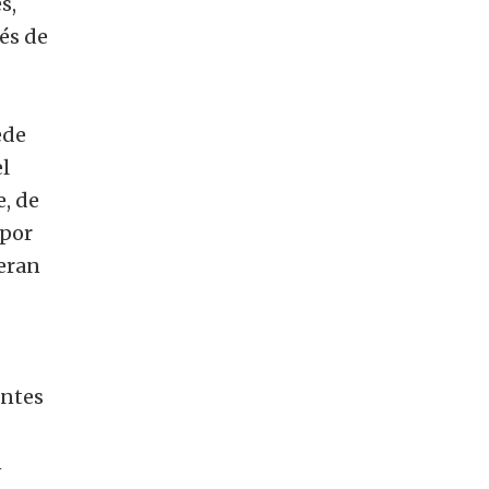
s,
és de
ede
l
, de
 por
neran
entes
n