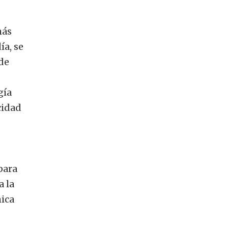
más
ía, se
de
gía
cidad
para
a la
mica