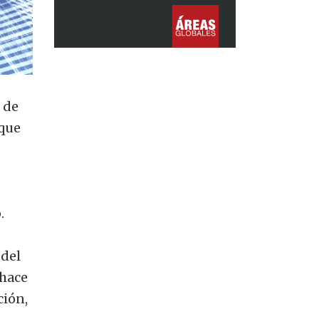
 de
 que
.
 del
 hace
ción,