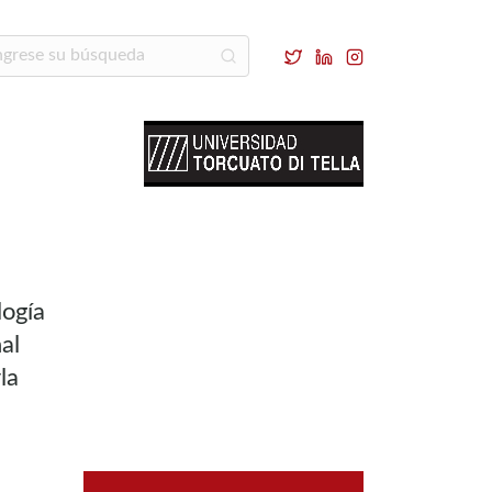
logía
al
la