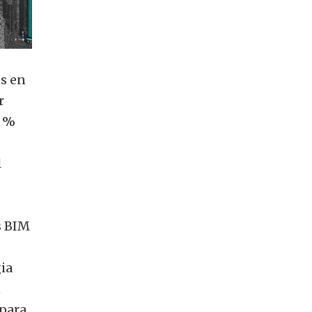
os en
r
1 %
l
s BIM
gia
n
 para