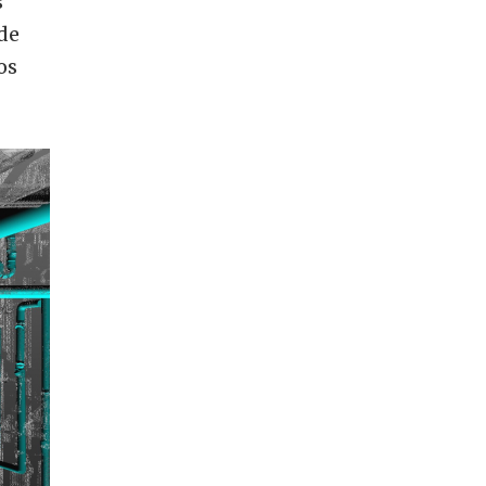
s
 de
os