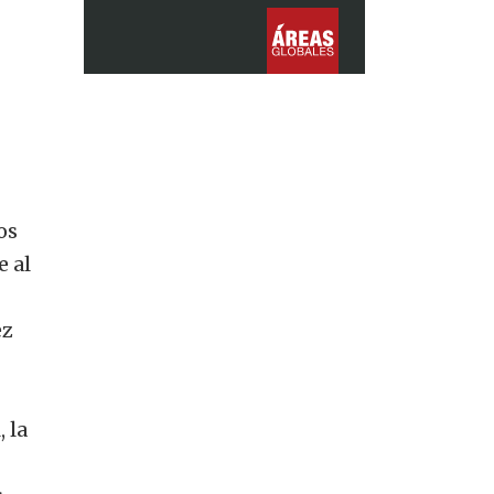
os
e al
ez
 la