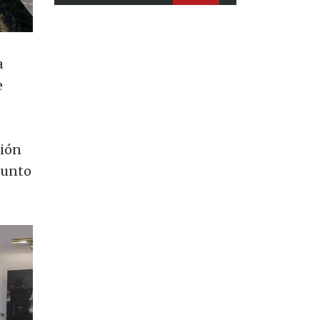
a
e
ción
junto