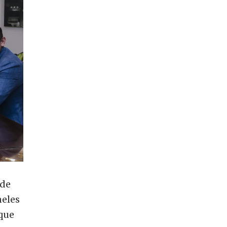
 de
neles
 que