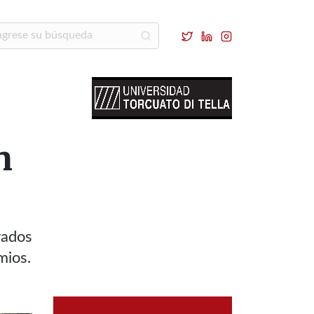
n
yados
mios.