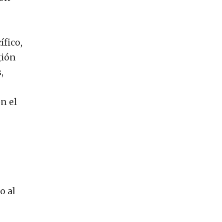
ífico,
gión
,
n el
o al