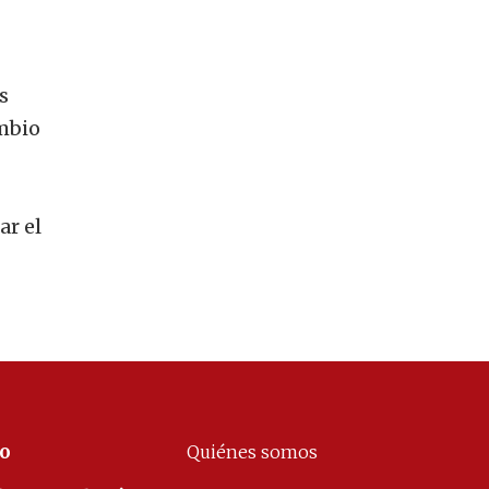
s
ambio
ar el
co
Quiénes somos