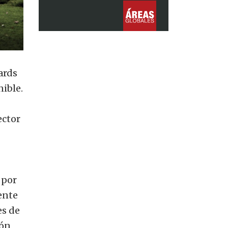
ards
ible.
ector
 por
ente
es de
ión