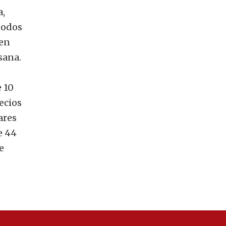
a,
todos
 en
sana.
 10
ecios
ares
e 44
e