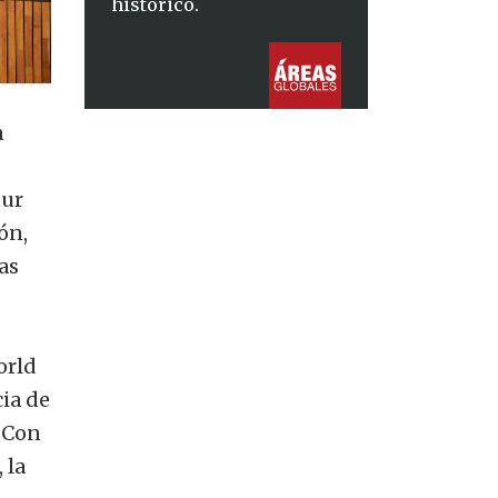
histórico.
a
sur
ón,
as
orld
ia de
. Con
 la