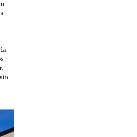
on
ta
 la
os
r.
 sin