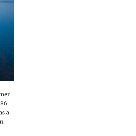
imer
286
as a
án