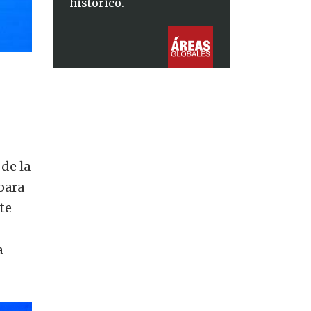
histórico.
de la
para
te
a