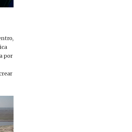
entro,
ica
a por
crear