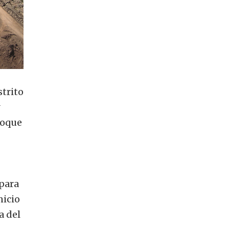
strito
voque
 para
nicio
a del