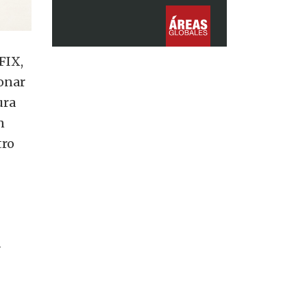
FIX,
ionar
ura
n
tro
-