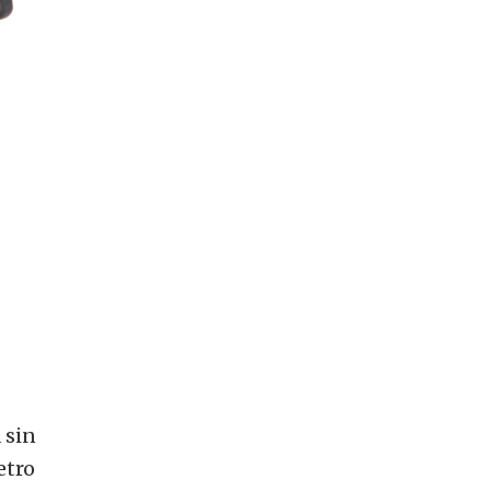
 sin
etro