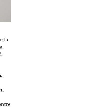
r la
la
d,
ia
en
 entre