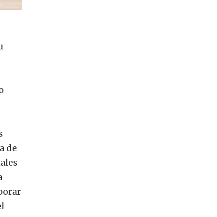
u
o
s
a de
iales
a
porar
el