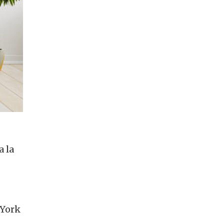
a la
 York