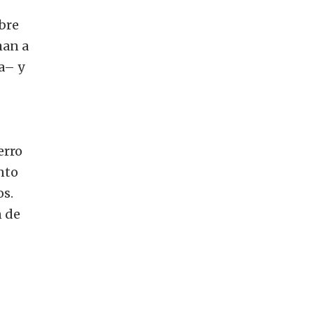
ibre
man a
a– y
erro
nto
os.
n de