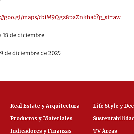
s://goo.gl/maps/cbiM9Qgz8paZnkha6?g_st=aw
s 18 de diciembre
19 de diciembre de 2025
Real Estate y Arquitectura
Life Style y De
Productos y Materiales
Sustentabilida
Indicadores y Finanzas
TV Áreas