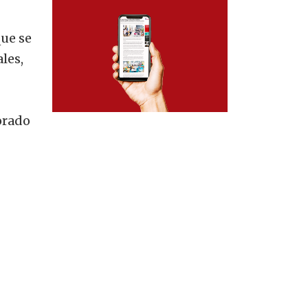
que se
les,
orado