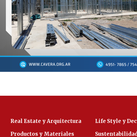
Real Estate y Arquitectura
Life Style y De
Productos y Materiales
Sustentabilida