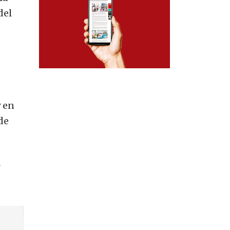
del
e
y en
de