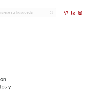
con
tos y