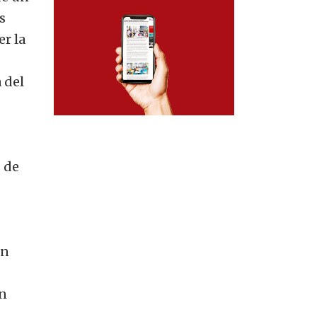
s
r la
 del
 de
un
ón