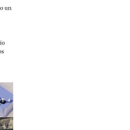
mo un
io
os