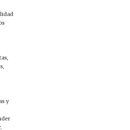
lidad
os
tas,
s,
as y
nder
.