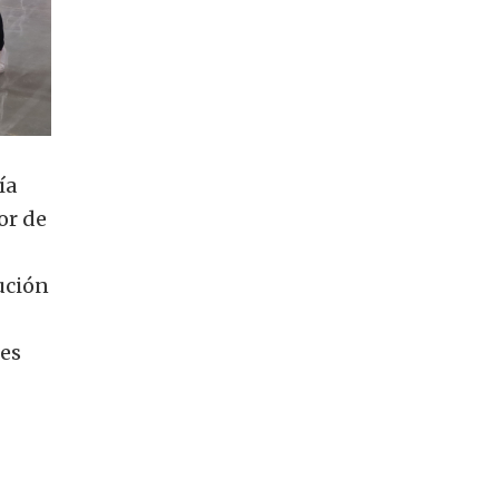
ía
or de
ución
ces