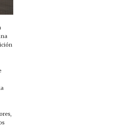
a
ina
ición
e
la
ores,
os