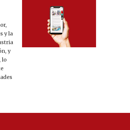
or,
s y la
ustria
ón, y
 lo
te
dades