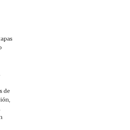
tapas
o
a
s de
ión,
n
n