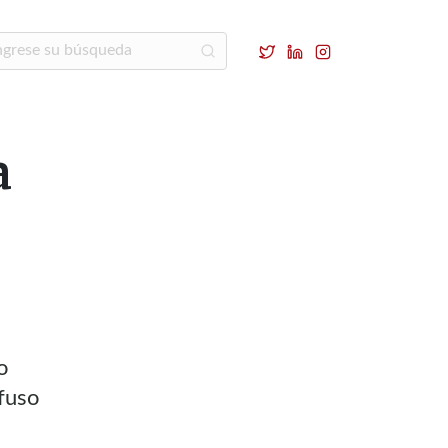
a
o
fuso