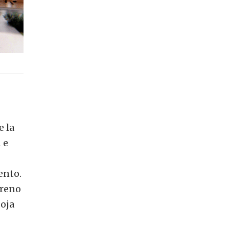
e la
 e
ento.
rreno
doja