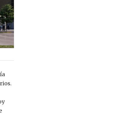
ía
rios.
oy
e