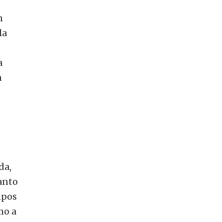
n
la
a
n
da,
anto
mpos
mo a