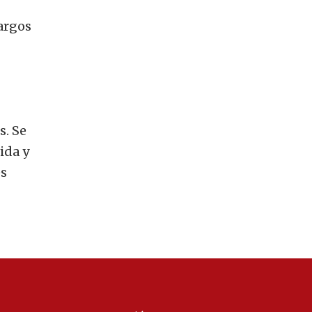
largos
s. Se
ida y
es