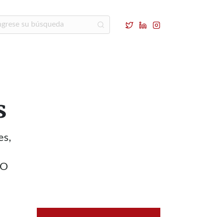
s
es,
EO