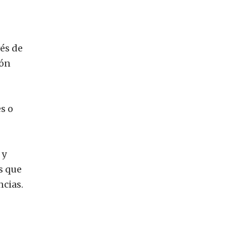
vés de
ión
s o
 y
s que
cias.