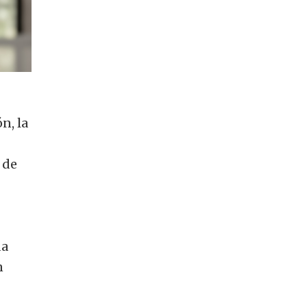
n, la
 de
da
n