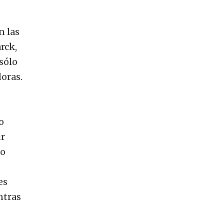
n las
rck,
 sólo
oras.
o
ur
to
es
ntras