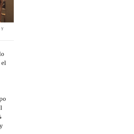
 y
lo
 el
upo
l
4
y