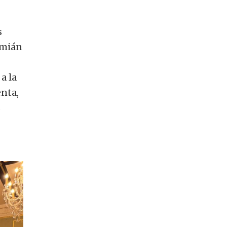
s
amián
a la
enta,
s