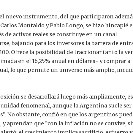
el nuevo instrumento, del que participaron ademá
 Carlos Montaldo y Pablo Longo, se hizo hincapié 
és de activos reales se constituye en un canal
arse, bajando para los inversores la barrera de entr
00. Ofrece la posibilidad de traccionar tanto la ve
timada en el 16,25% anual en dólares- y comprar a
rtual, lo que permite un universo más amplio, incui
xposición se desarrollará luego más ampliamente, e
rtunidad fenomenal, aunque la Argentina suele ser
s”. No obstante, confió en que los argentinos pue
 y aprendan que “con la inflación no se convive, s
alertó: el crecimiento implica sacrificio, esfuerzo y