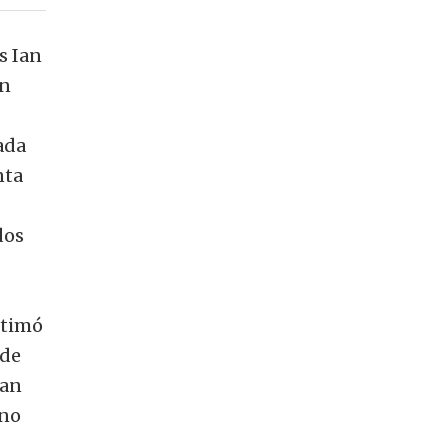
s Ian
en
ada
nta
dos
stimó
 de
dan
ino