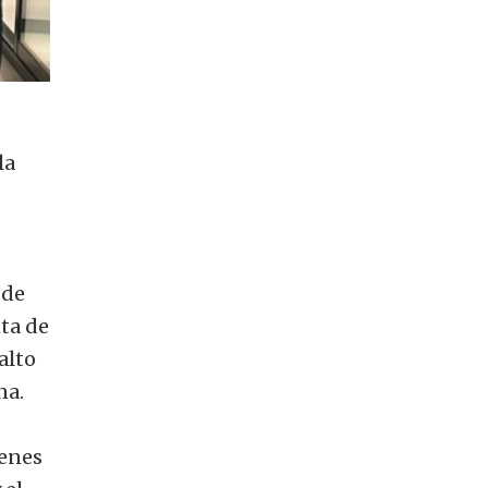
la
 de
nta de
alto
na.
ienes