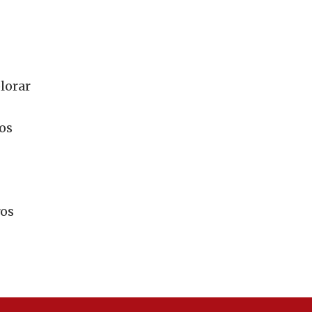
lorar
os
ros