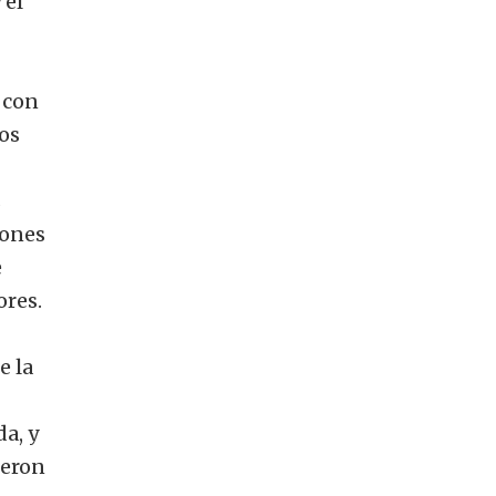
 el
 con
os
s
iones
e
ores.
e la
a, y
ieron