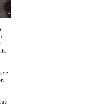
s
án
e
día
s de
on
 Que