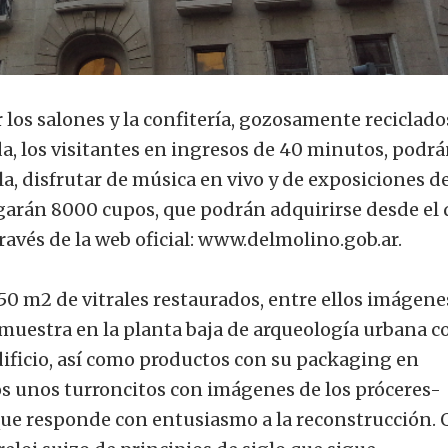
 los salones y la confitería, gozosamente reciclado
ada, los visitantes en ingresos de 40 minutos, podr
ula, disfrutar de música en vivo y de exposiciones d
rgarán 8000 cupos, que podrán adquirirse desde el 
 través de la web oficial: www.delmolino.gob.ar.
0 m2 de vitrales restaurados, entre ellos imágene
 muestra en la planta baja de arqueología urbana c
dificio, así como productos con su packaging en
os unos turroncitos con imágenes de los próceres-
 que responde con entusiasmo a la reconstrucción.