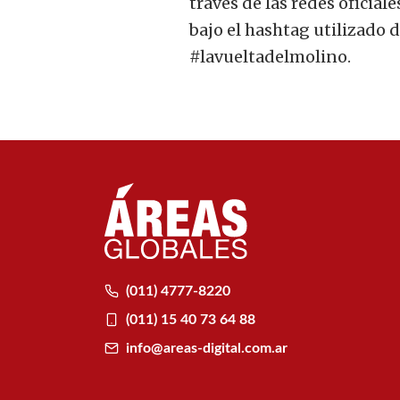
través de las redes oficia
bajo el hashtag utilizado de
#lavueltadelmolino.
(011) 4777-8220
(011) 15 40 73 64 88
info@areas-digital.com.ar