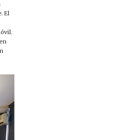
s
. El
óvil.
nen
en