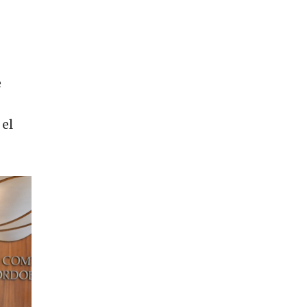
e
 el