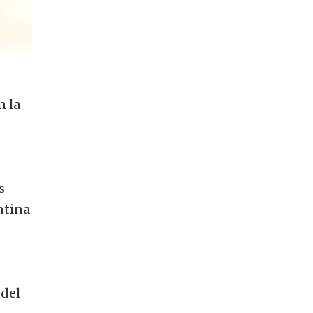
n la
s
ntina
 del