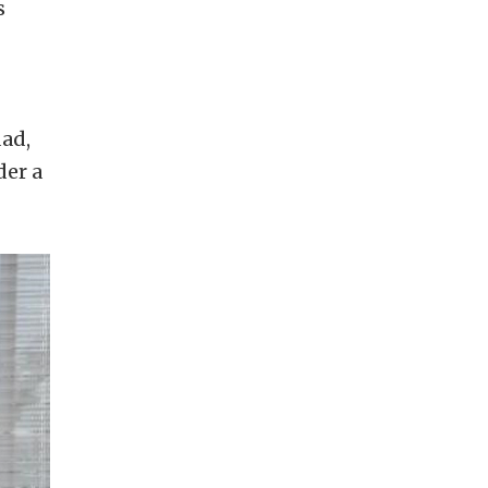
s
dad,
der a