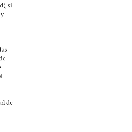
), si
ay
das
 de
e
l
ad de