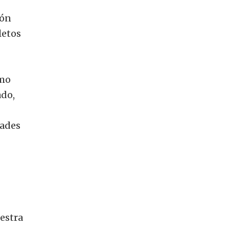
ión
letos
omo
ado,
dades
uestra