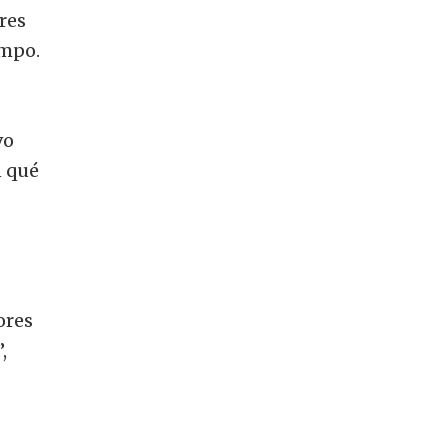
res
empo.
vo
n qué
ores
,