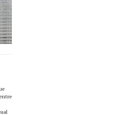
ue
 entre
cual