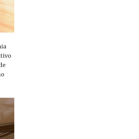
mia
ativo
 de
ño