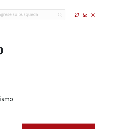
o
a
nismo