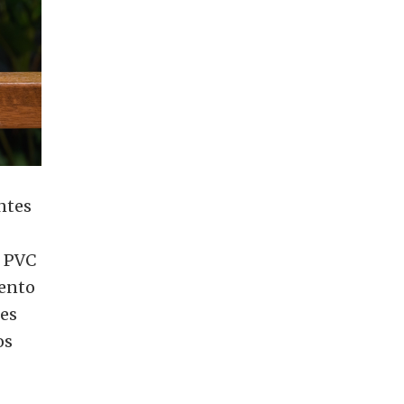
ntes
n PVC
iento
des
os