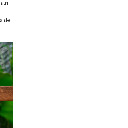
na.n
és de