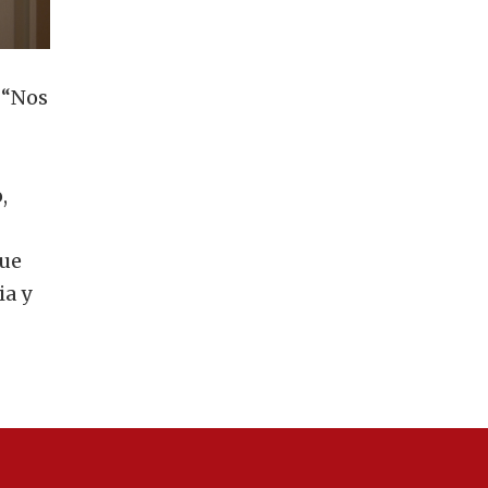
 “Nos
,
que
ia y