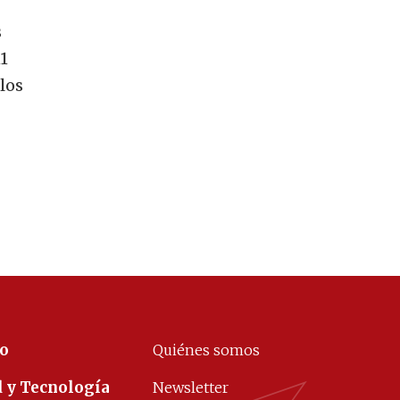
s
11
los
co
Quiénes somos
d y Tecnología
Newsletter