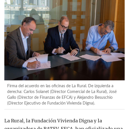
Firma del acuerdo en las oficinas de La Rural. De izquierda a
derecha: Carlos Solanet (Director Comercial de La Rural), José
Gallo (Director de Finanzas de EFCA) y Alejandro Besuschio
(Director Ejecutivo de Fundación Vivienda Digna).
La Rural, la Fundación Vivienda Digna y la
organizadora de BATEV, EFCA, han oficializado una