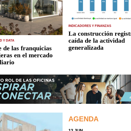
INDICADORES Y FINANZAS
La construcción regis
caída de la actividad
D Y DATA
generalizada
 de las franquicias
jeras en el mercado
liario
AGENDA
12 JUN