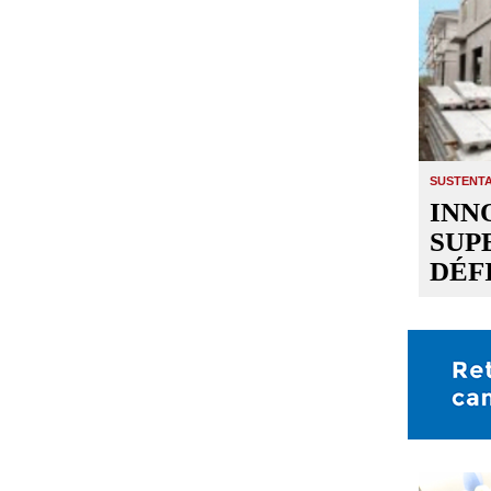
SUSTENTA
INN
SUP
DÉF