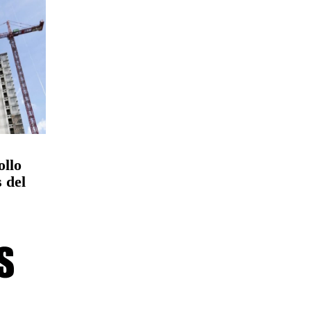
ollo
 del