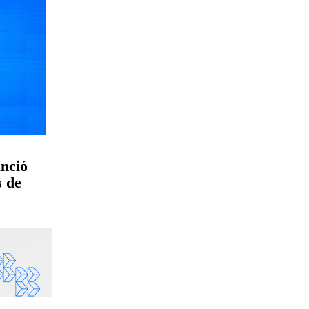
nció
s de