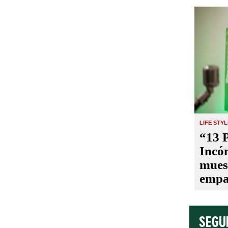
LIFE STY
“13 
Incó
mues
empa