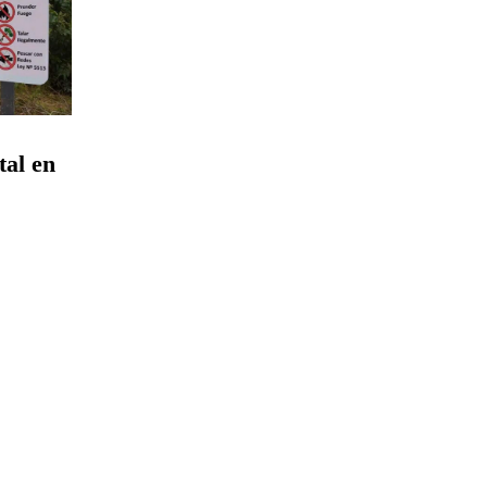
al en