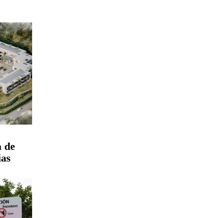
a de
ias