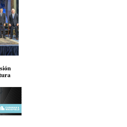
sión
tura