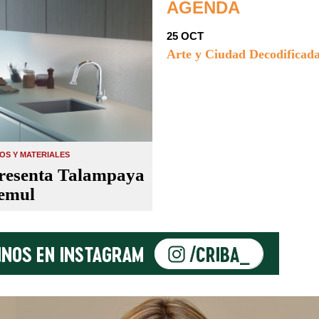
AGENDA
25 OCT
Arte y Ciudad Decodificad
S Y MATERIALES
resenta Talampaya
emul