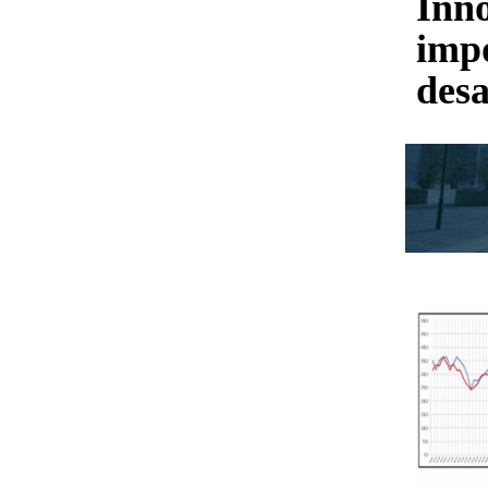
Inno
imp
desa