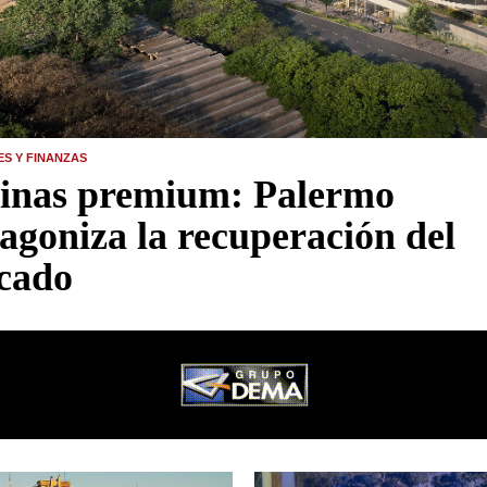
ES Y FINANZAS
cinas premium: Palermo
agoniza la recuperación del
cado