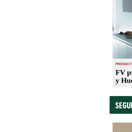
PRODUCTO
FV p
y Hu